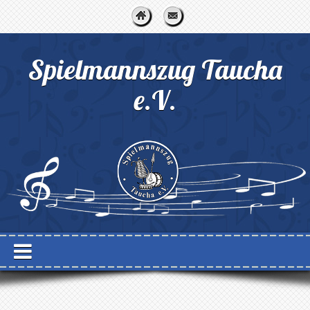
Spielmannszug Taucha
e.V.